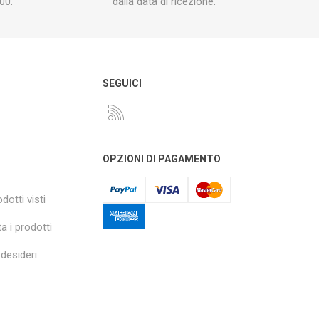
00.
dalla data di ricezione.
O
SEGUICI
OPZIONI DI PAGAMENTO
dotti visti
a i prodotti
 desideri