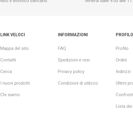
edito e Bonifico bancario.
venerdì dalle 9:00 alle 17:
LINK VELOCI
INFORMAZIONI
PROFIL
Mappa del sito
FAQ
Profilo
Contatti
Spedizioni e resi
Ordini
Cerca
Privacy policy
Indirizzi
I nuovi prodotti
Condizioni di utilizzo
Ultimi pro
Chi siamo
Confront
Lista dei