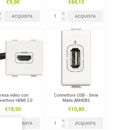
€9,00
€84,15
i
i
ACQUISTA
ACQUISTA
h
h
resa video con
Connettore USB - Serie
nettore HDMI 2.0
Matix AM4285
preconnesso
€18,50
€10,80
i
i
ACQUISTA
ACQUISTA
h
h