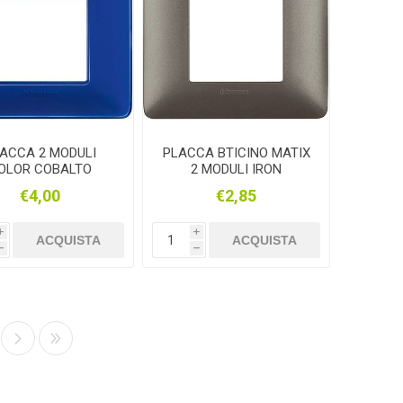
ACCA 2 MODULI
PLACCA BTICINO MATIX
OLOR COBALTO
2 MODULI IRON
ATOLA ROTONDA
SCATOLA ROTONDA
€4,00
€2,85
BTICINO MATIX
AM4802MIR
AM4802CBU
i
i
ACQUISTA
ACQUISTA
h
h