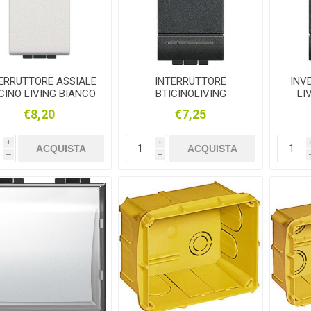
ERRUTTORE ASSIALE
INTERRUTTORE
INV
CINO LIVING BIANCO
BTICINOLIVING
LI
ANTRACITE 1P 16A
€8,20
€7,25
i
i
ACQUISTA
ACQUISTA
h
h