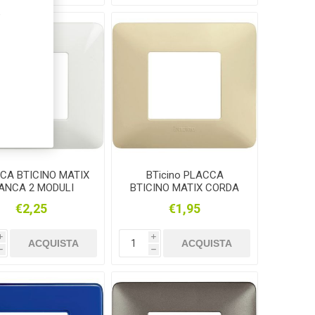
,
CA BTICINO MATIX
BTicino PLACCA
IANCA 2 MODULI
BTICINO MATIX CORDA
ATOLA ROTONDA
A 2 MODULI SCATOLA
€2,25
€1,95
AM4802BBN
ROTONDA AM4802BCD
i
i
ACQUISTA
ACQUISTA
h
h