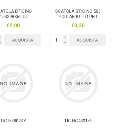
ATOLA BTICINO
SCATOLA BTICINO 503
154X98X69 DI
PORTAFRUTTO PER
ERIVAZIONE PER
SERIE CIVILI
€2,00
€0,30
ETI IN MURATURA
i
i
ACQUISTA
ACQUISTA
h
h
TIC H4802KY
TIC HC4301/6