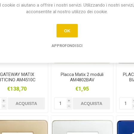
I cookie ci aiutano a offrire i nostri servizi. Utilizzando i nostri servizi
acconsentite al nostro utilizzo dei cookie.
OK
APPROFONDISCI
GATEWAY MATIX
Placca Matix 2 moduli
PLAC
BTICINO AM4510C
AM4802BAV
B
CONNESSO
SC
€138,70
€1,95
i
i
ACQUISTA
ACQUISTA
h
h