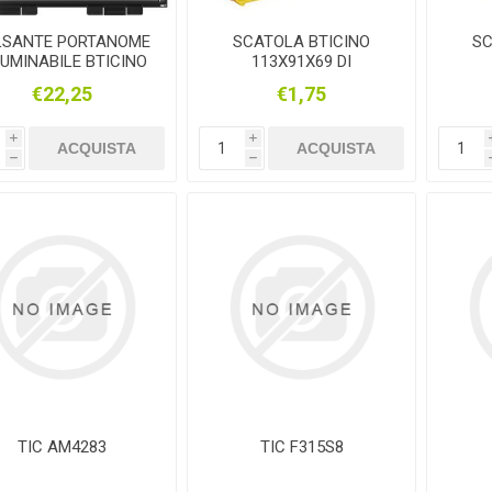
LSANTE PORTANOME
SCATOLA BTICINO
SC
LUMINABILE BTICINO
113X91X69 DI
LIVING ANTRACITE
DERIVAZIONE PER
D
€22,25
€1,75
PARETI IN MURATURA
PAR
i
i
ACQUISTA
ACQUISTA
h
h
TIC AM4283
TIC F315S8