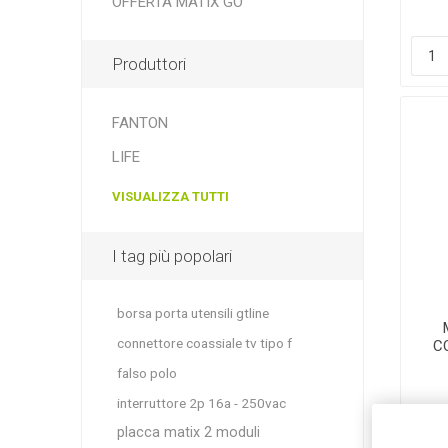
OFFERTA MATIX GO
Produttori
FANTON
LIFE
VISUALIZZA TUTTI
I tag più popolari
borsa porta utensili gtline
connettore coassiale tv tipo f
C
falso polo
interruttore 2p 16a - 250vac
placca matix 2 moduli