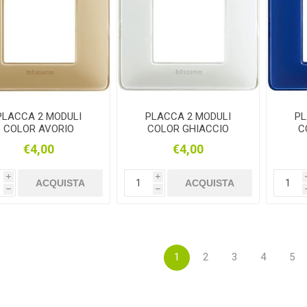
PLACCA 2 MODULI
PLACCA 2 MODULI
PL
COLOR AVORIO
COLOR GHIACCIO
C
CATOLA ROTONDA
SCATOLA ROTONDA
SC
€4,00
€4,00
BTICINO MATIX
BTICINO AM4802CBN
AM4802CAV
i
i
ACQUISTA
ACQUISTA
h
h
1
2
3
4
5