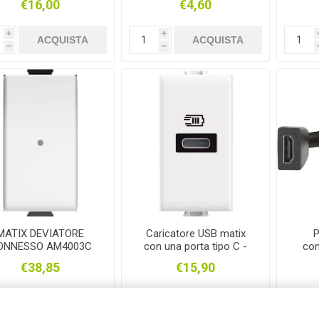
€16,00
€4,60
i
i
ACQUISTA
ACQUISTA
h
h
MATIX DEVIATORE
Caricatore USB matix
P
ONNESSO AM4003C
con una porta tipo C -
con
20W AM4192C
€38,85
€15,90
i
i
ACQUISTA
ACQUISTA
h
h