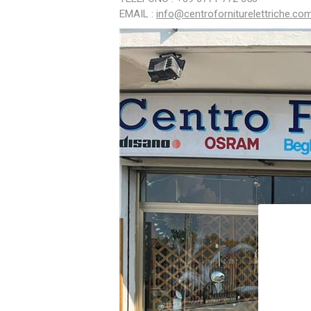
EMAIL :
info@centroforniturelettriche.co