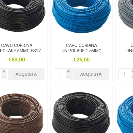
CAVO CORDINA
CAVO CORDINA
IPOLARE 6MMQ FS17
UNIPOLARE 1.5MMQ
UN
NERO 100MT
FS17 BLU 100MT
FS
€83,00
€26,00
i
i
ACQUISTA
ACQUISTA
h
h