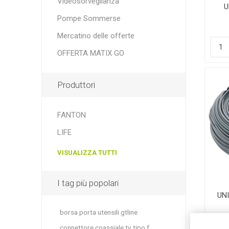
Videosorveglianza
U
F
Pompe Sommerse
Mercatino delle offerte
OFFERTA MATIX GO
Produttori
FANTON
LIFE
VISUALIZZA TUTTI
I tag più popolari
UN
borsa porta utensili gtline
connettore coassiale tv tipo f