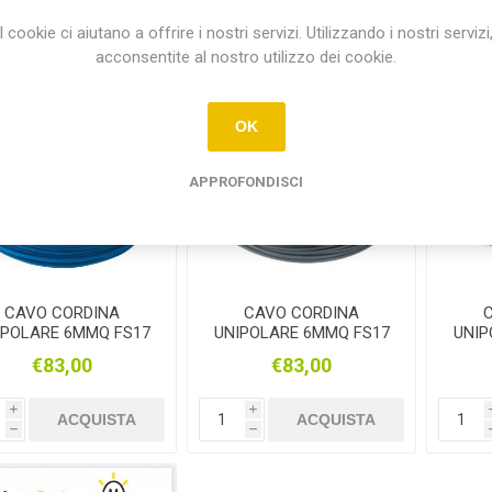
i
i
ACQUISTA
ACQUISTA
h
h
I cookie ci aiutano a offrire i nostri servizi. Utilizzando i nostri servizi
acconsentite al nostro utilizzo dei cookie.
OK
APPROFONDISCI
CAVO CORDINA
CAVO CORDINA
IPOLARE 6MMQ FS17
UNIPOLARE 6MMQ FS17
UNIP
BLU 100MT
GRIGIO 100MT
GIA
€83,00
€83,00
i
i
ACQUISTA
ACQUISTA
h
h