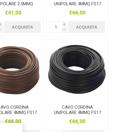
IPOLARE 2.5MMQ
UNIPOLARE 4MMQ FS17
17 NERO 100MT
BLU 100MT
€41,00
€66,00
i
i
ACQUISTA
ACQUISTA
h
h
CAVO CORDINA
CAVO CORDINA
OLARE 4MMQ FS17
UNIPOLARE 4MMQ FS17
ARRONE 100MT
NERO 100MT
€66,00
€66,00