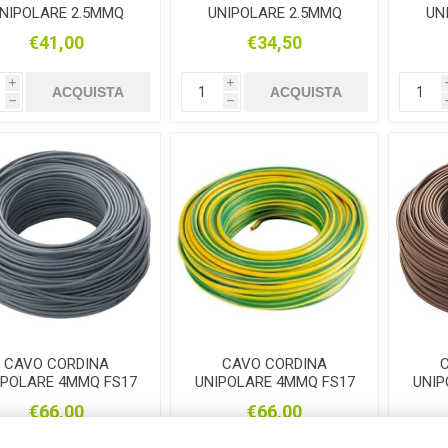
NIPOLARE 2.5MMQ
UNIPOLARE 2.5MMQ
UN
S17 GIALLOVERDE
FS17 MARRONE 100MT
FS
€41,00
€34,50
100MT
i
i
ACQUISTA
ACQUISTA
h
h
CAVO CORDINA
CAVO CORDINA
IPOLARE 4MMQ FS17
UNIPOLARE 4MMQ FS17
UNIP
GRIGIO 100MT
GIALLOVERDE 100MT
M
€66,00
€66,00