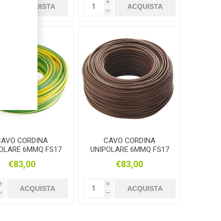
i
i
ACQUISTA
ACQUISTA
h
h
,
CAVO CORDINA
CAVO CORDINA
OLARE 6MMQ FS17
UNIPOLARE 6MMQ FS17
LLOVERDE 100MT
MARRONE 100MT
€83,00
€83,00
i
i
ACQUISTA
ACQUISTA
h
h