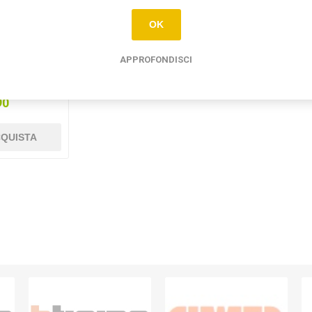
OK
APPROFONDISCI
 matix con
o C - 20W
2C
90
QUISTA