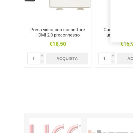
Presa video con connettore
Caricatore USB
HDMI 2.0 preconnesso
una porta tip
AM419
€18,50
€15,
i
i
ACQUISTA
AC
h
h