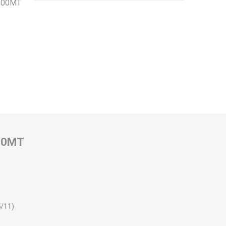
100MT
00MT
5/11)