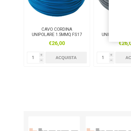
CAVO CORDINA
CAVO CO
UNIPOLARE 1.5MMQ FS17
UNIPOLARE 1.
BLU 100MT
GRIGIO 
€26,00
€26,
i
i
ACQUISTA
AC
h
h