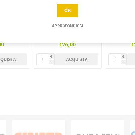
OK
APPROFONDISCI
RDINA
CAVO CORDINA
CAVO
5MMQ FS17
UNIPOLARE 1.5MMQ FS17
UNIPOLAR
100MT
GIALLOVERDE 100MT
MARR
00
€26,00
€
i
i
QUISTA
ACQUISTA
h
h