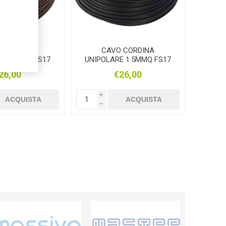
 CORDINA
CAVO CORDINA
E 1.5MMQ FS17
UNIPOLARE 1.5MMQ FS17
ONE 100MT
NERO 100MT
26,00
€26,00
i
ACQUISTA
ACQUISTA
h