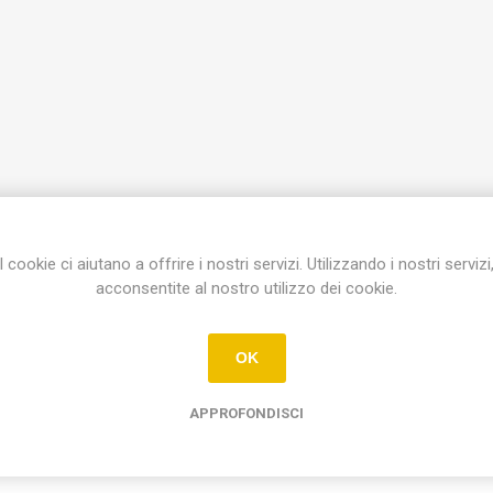
I cookie ci aiutano a offrire i nostri servizi. Utilizzando i nostri servizi
acconsentite al nostro utilizzo dei cookie.
Etichetta del prodotto
OK
deviatore a chiave 1p 16ax 250 vac
(1)
APPROFONDISCI