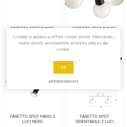
FARETTO SPOT PUNTO
FARETTO SPOT PUNTO
NERO 2 LAMPADE
NERO 3 LAMPADE
I cookie ci aiutano a offrire i nostri servizi. Utilizzando i
ORIENTABILI
ORIENTABILI
€18,00
€28,00
nostri servizi, acconsentite al nostro utilizzo dei
cookie.
OK
APPROFONDISCI
FARETTO SPOT PARIS 3
FARETTO SPOT
LUCI NERO
ORIENTABILE 2 LUCI