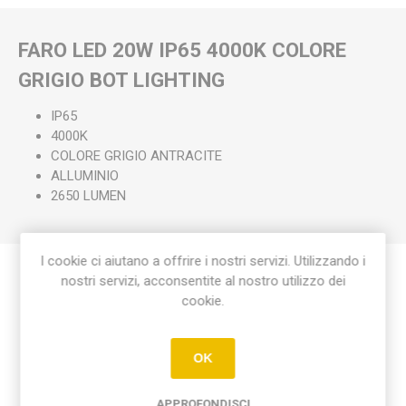
FARO LED 20W IP65 4000K COLORE
GRIGIO BOT LIGHTING
IP65
4000K
COLORE GRIGIO ANTRACITE
ALLUMINIO
2650 LUMEN
I cookie ci aiutano a offrire i nostri servizi. Utilizzando i
nostri servizi, acconsentite al nostro utilizzo dei
Etichetta del prodotto
cookie.
faro led 20w ip65 4000k colore grigio bot lighting
(1)
OK
APPROFONDISCI