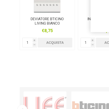
DEVIATORE BTICINO
INVERTITORE
LIVING BIANCO
LIVING B
€8,75
€14,
i
i
ACQUISTA
AC
h
h