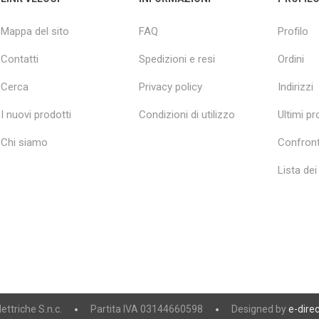
Mappa del sito
FAQ
Profilo
Contatti
Spedizioni e resi
Ordini
Cerca
Privacy policy
Indirizzi
I nuovi prodotti
Condizioni di utilizzo
Ultimi pro
Chi siamo
Confront
Lista dei
ttriche S.n.c.
Partita IVA 03144660598
Designed by
e-direc