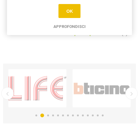
OK
Etichetta del prodotto
APPROFONDISCI
matix caricatore usb con una porta tipo a - 15w am
(1)