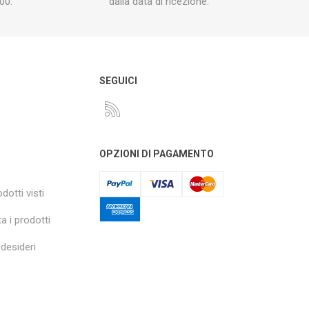
00.
dalla data di ricezione.
O
SEGUICI
OPZIONI DI PAGAMENTO
dotti visti
a i prodotti
 desideri