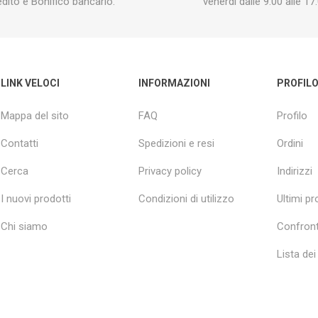
edito e Bonifico bancario.
venerdì dalle 9:00 alle 17:
LINK VELOCI
INFORMAZIONI
PROFIL
Mappa del sito
FAQ
Profilo
Contatti
Spedizioni e resi
Ordini
Cerca
Privacy policy
Indirizzi
I nuovi prodotti
Condizioni di utilizzo
Ultimi pro
Chi siamo
Confront
Lista dei