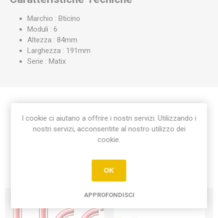
Marchio : Bticino
Moduli : 6
Altezza : 84mm
Larghezza : 191mm
Serie : Matix
Etichetta del prodotto
I cookie ci aiutano a offrire i nostri servizi. Utilizzando i
nostri servizi, acconsentite al nostro utilizzo dei
cookie.
placca matix 6 moduli
(17)
OK
APPROFONDISCI