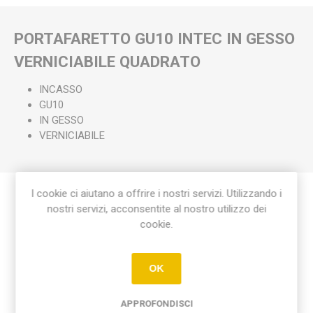
PORTAFARETTO GU10 INTEC IN GESSO
VERNICIABILE QUADRATO
INCASSO
GU10
IN GESSO
VERNICIABILE
I cookie ci aiutano a offrire i nostri servizi. Utilizzando i
nostri servizi, acconsentite al nostro utilizzo dei
Etichetta del prodotto
cookie.
portafaretto gu10 intec in gesso verniciabile quad
(1)
OK
APPROFONDISCI