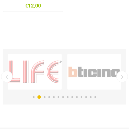
JW4258RJ11
€12,00