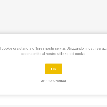
I cookie ci aiutano a offrire i nostri servizi. Utilizzando i nostri servizi
Etichetta del prodotto
acconsentite al nostro utilizzo dei cookie.
presa speciale polarizzata bipolare irreversibile
(1)
OK
APPROFONDISCI