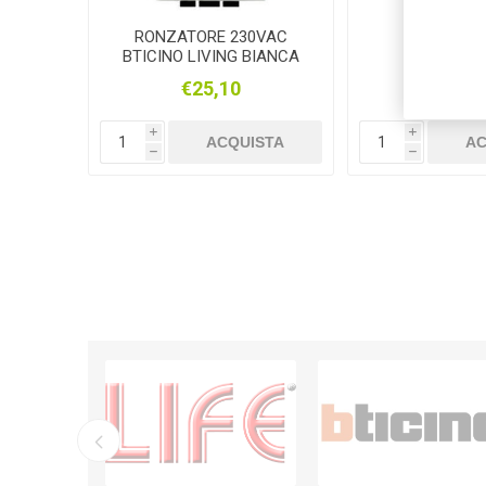
RONZATORE 230VAC
TIC N4
BTICINO LIVING BIANCA
€25,10
€2,1
i
i
ACQUISTA
AC
h
h