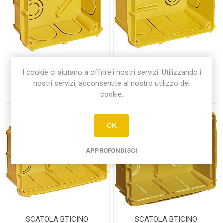
SCATOLA BTICINO
SCATOLA BTICINO
I cookie ci aiutano a offrire i nostri servizi. Utilizzando i
87X87X44 DI DERIVAZIONE
113X91X69 DI DERIVAZIONE
PER PARETI IN MURATURA
PER PARETI IN MURATURA
nostri servizi, acconsentite al nostro utilizzo dei
€1,10
€1,75
cookie.
OK
APPROFONDISCI
SCATOLA BTICINO
SCATOLA BTICINO