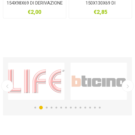
154X98X69 DI DERIVAZIONE
150X130X69 DI
PER PARETI IN MURATURA
DERIVAZIONE PER PARETI
€2,00
€2,85
IN MURATURA