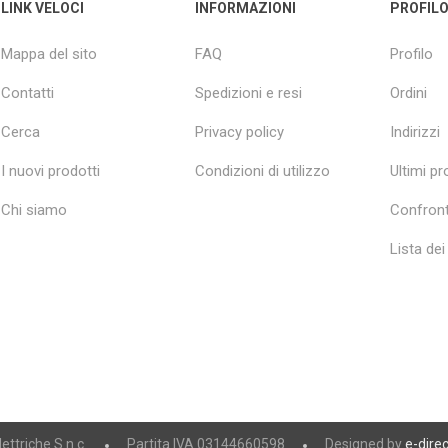
LINK VELOCI
INFORMAZIONI
PROFIL
Mappa del sito
FAQ
Profilo
Contatti
Spedizioni e resi
Ordini
Cerca
Privacy policy
Indirizzi
I nuovi prodotti
Condizioni di utilizzo
Ultimi pro
Chi siamo
Confront
Lista dei
ttriche S.n.c.
Partita IVA 03144660598
Designed by
e-direc