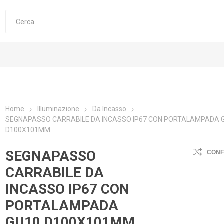
Home
Illuminazione
Da Incasso
SEGNAPASSO CARRABILE DA INCASSO IP67 CON PORTALAMPADA 
D100X101MM
SEGNAPASSO
CON
CARRABILE DA
INCASSO IP67 CON
PORTALAMPADA
GU10 D100X101MM