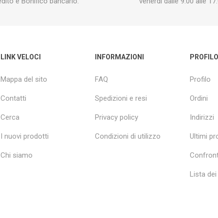
edito e Bonifico bancario.
venerdì dalle 9:00 alle 17:
LINK VELOCI
INFORMAZIONI
PROFIL
Mappa del sito
FAQ
Profilo
Contatti
Spedizioni e resi
Ordini
Cerca
Privacy policy
Indirizzi
I nuovi prodotti
Condizioni di utilizzo
Ultimi pro
Chi siamo
Confront
Lista dei