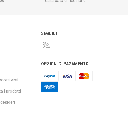
00.
dalla data di ricezione.
O
SEGUICI
OPZIONI DI PAGAMENTO
dotti visti
a i prodotti
 desideri