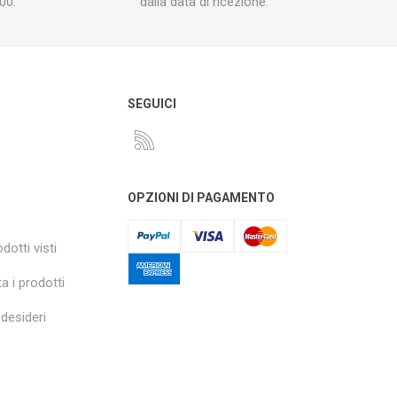
00.
dalla data di ricezione.
O
SEGUICI
OPZIONI DI PAGAMENTO
dotti visti
a i prodotti
 desideri