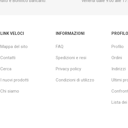
edito e Bonifico bancario.
venerdì dalle 9:00 alle 17:
LINK VELOCI
INFORMAZIONI
PROFIL
Mappa del sito
FAQ
Profilo
Contatti
Spedizioni e resi
Ordini
Cerca
Privacy policy
Indirizzi
I nuovi prodotti
Condizioni di utilizzo
Ultimi pro
Chi siamo
Confront
Lista dei