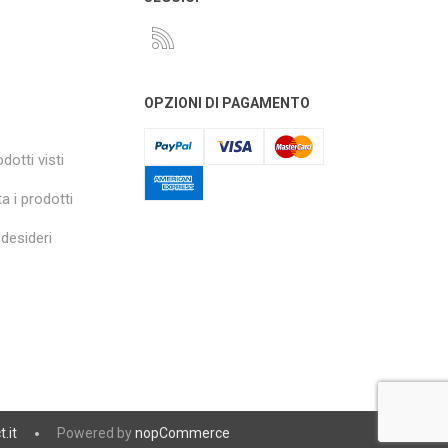
OPZIONI DI PAGAMENTO
dotti visti
a i prodotti
 desideri
t.it
Powered by
nopCommerce