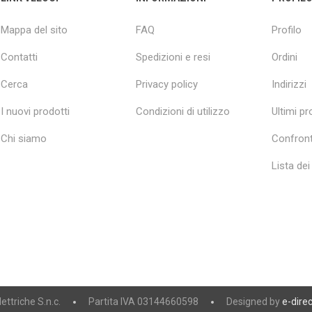
Mappa del sito
FAQ
Profilo
Contatti
Spedizioni e resi
Ordini
Cerca
Privacy policy
Indirizzi
I nuovi prodotti
Condizioni di utilizzo
Ultimi pro
Chi siamo
Confront
Lista dei
ttriche S.n.c.
Partita IVA 03144660598
Designed by
e-direc