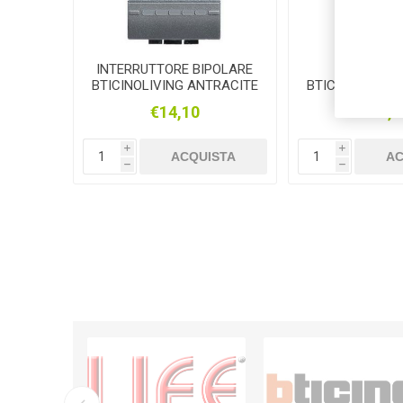
INTERRUTTORE BIPOLARE
INTERRU
BTICINOLIVING ANTRACITE
BTICINOLIVING
1P 1
€14,10
€7,2
i
i
ACQUISTA
AC
h
h