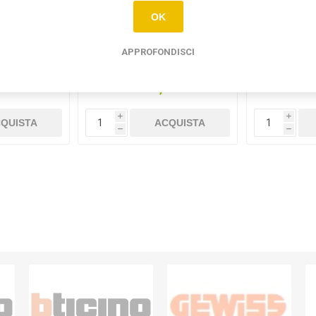
OK
APPROFONDISCI
TTORE
INVERTITORE BTICINO
PULSANTE 
 ANTRACITE
LIVING ANTRACITE
AN
6A
5
€14,60
i
i
QUISTA
ACQUISTA
h
h