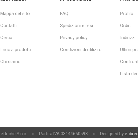
Mappa del sito
FAQ
Profilo
Contatti
Spedizioni e resi
Ordini
Cerca
Privacy policy
Indirizzi
I nuovi prodotti
Condizioni di utilizzo
Ultimi pro
Chi siamo
Confront
Lista dei
ttriche S.n.c.
Partita IVA 03144660598
Designed by
e-direc