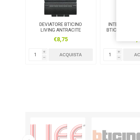
DEVIATORE BTICINO
INTERRUTTORE
LIVING ANTRACITE
BTICINOLIVING
€8,75
€14,
i
i
ACQUISTA
AC
h
h