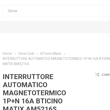
Home
Serie Civili
BTicino Matix
INTERRUTTORE AUTOMATICO MAGNETOTERMICO 1P+N 16A BTICI
MATIX AM5216S
INTERRUTTORE
CON
AUTOMATICO
MAGNETOTERMICO
1P+N 16A BTICINO
MATIX AM5216S