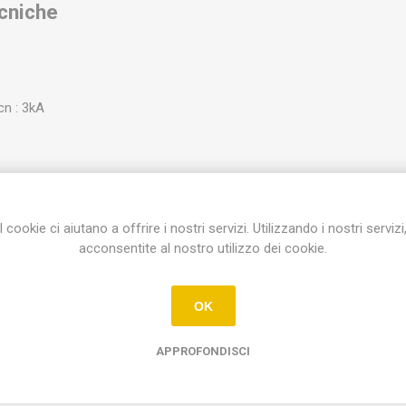
ecniche
cn : 3kA
I cookie ci aiutano a offrire i nostri servizi. Utilizzando i nostri servizi
acconsentite al nostro utilizzo dei cookie.
Etichetta del prodotto
OK
interruttore magnetotermico 1p+n 16a 230vac icn= 1
(1)
APPROFONDISCI