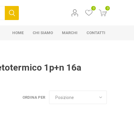
0
0
HOME
CHI SIAMO
MARCHI
CONTATTI
netotermico 1p+n 16a
ORDINA PER