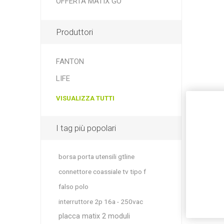
OFFERTA MATIX GO
Produttori
FANTON
LIFE
VISUALIZZA TUTTI
I tag più popolari
borsa porta utensili gtline
connettore coassiale tv tipo f
falso polo
interruttore 2p 16a - 250vac
placca matix 2 moduli