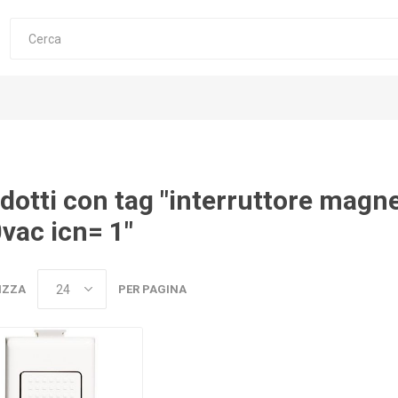
dotti con tag "interruttore mag
vac icn= 1"
IZZA
PER PAGINA