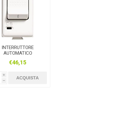
INTERRUTTORE
AUTOMATICO
MAGNETOTERMICO
€46,15
1P+N 16A BTICINO
MATIX AM5216S
i
ACQUISTA
h