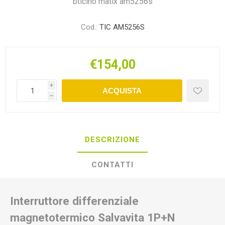
bticino matix am5256s
Cod.:
TIC AM5256S
€154,00
i
ACQUISTA
h
DESCRIZIONE
CONTATTI
Interruttore differenziale
magnetotermico Salvavita 1P+N