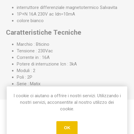
interruttore differenziale magnetotermico Salvavita
1P+N 16A 230V ac Idn=10mA
colore bianco
Caratteristiche Tecniche
Marchio : Bticino
Tensione : 230Vac
Corrente in : 16A
Potere di interruzione Icn : 3kA
Moduli : 2
Poli : 2P
Serie : Matix
I cookie ci aiutano a offrire i nostri servizi. Utilizzando i
nostri servizi, acconsentite al nostro utilizzo dei
cookie.
Etichetta del prodotto
OK
interruttore differenziale magnetotermico salvavit
(1)