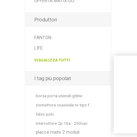
OFFERTA MATIX GO
Produttori
FANTON
LIFE
VISUALIZZA TUTTI
I tag più popolari
borsa porta utensili gtline
connettore coassiale tv tipo f
falso polo
interruttore 2p 16a - 250vac
placca matix 2 moduli