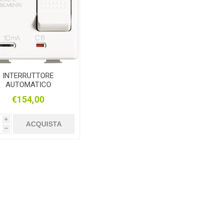
INTERRUTTORE
AUTOMATICO
MAGNETOTERMICO
€154,00
IFFERENZIALE 16A
BTICINO MATIX
AM5256S
i
ACQUISTA
h