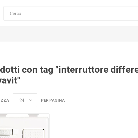
dotti con tag "interruttore diff
vavit"
IZZA
PER PAGINA