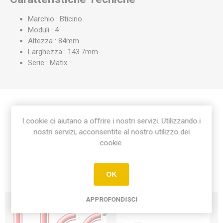
Marchio : Bticino
Moduli : 4
Altezza : 84mm
Larghezza : 143.7mm
Serie : Matix
Etichetta del prodotto
I cookie ci aiutano a offrire i nostri servizi. Utilizzando i
nostri servizi, acconsentite al nostro utilizzo dei
cookie.
placca matix 4 moduli
(18)
OK
APPROFONDISCI