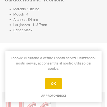
Marchio : Bticino
Moduli : 4
Altezza : 84mm
Larghezza : 143.7mm
Serie : Matix
Etichetta del prodotto
I cookie ci aiutano a offrire i nostri servizi. Utilizzando i
nostri servizi, acconsentite al nostro utilizzo dei
cookie.
placca matix 4 moduli
(18)
OK
APPROFONDISCI