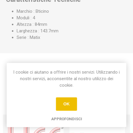
Marchio : Bticino
Moduli : 4
Altezza : 84mm
Larghezza : 143.7mm
Serie : Matix
Etichetta del prodotto
I cookie ci aiutano a offrire i nostri servizi. Utilizzando i
nostri servizi, acconsentite al nostro utilizzo dei
cookie.
placca matix 4 moduli
(18)
OK
APPROFONDISCI