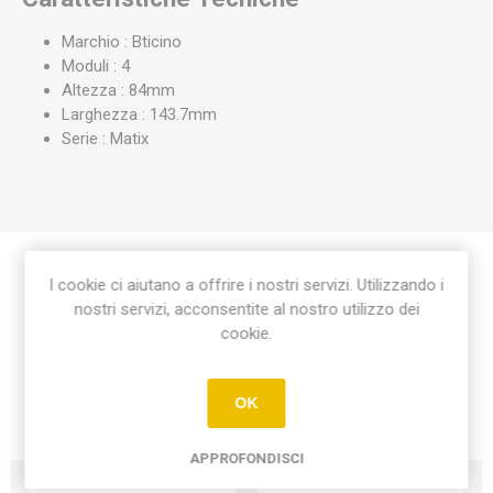
Marchio : Bticino
Moduli : 4
Altezza : 84mm
Larghezza : 143.7mm
Serie : Matix
I cookie ci aiutano a offrire i nostri servizi. Utilizzando i
Etichetta del prodotto
nostri servizi, acconsentite al nostro utilizzo dei
cookie.
placca matix 4 moduli
(18)
OK
APPROFONDISCI