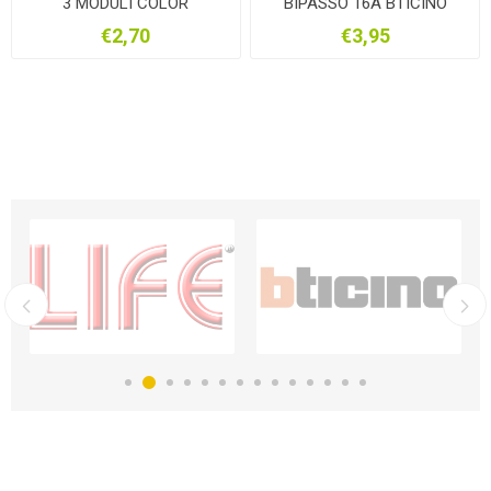
3 MODULI COLOR
BIPASSO 16A BTICINO
ALLUMINIO JA4803EA
MATIXGO BIANCA JW4180
€2,70
€3,95