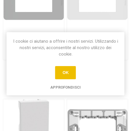
PLACCA BTICINO MATIXGO
PLACCA BTICINO MATIXGO
I cookie ci aiutano a offrire i nostri servizi. Utilizzando i
4 MODULI COLOR GRGIO
4 MODULI COLOR BIANCO
nostri servizi, acconsentite al nostro utilizzo dei
JA4804JG
JA4804JW
€4,40
€3,50
cookie.
OK
Hanno acquistato anche
APPROFONDISCI