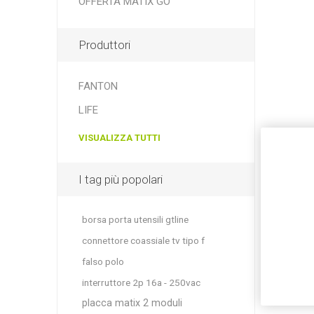
OFFERTA MATIX GO
Produttori
FANTON
LIFE
VISUALIZZA TUTTI
I tag più popolari
borsa porta utensili gtline
connettore coassiale tv tipo f
falso polo
interruttore 2p 16a - 250vac
placca matix 2 moduli