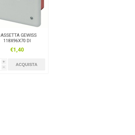
CASSETTA GEWISS
118X96X70 DI
DERIVAZIONE E
€1,40
CONNESSIONE
i
ACQUISTA
h