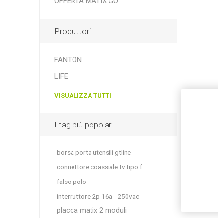
OFFERTA MATIX GO
Produttori
FANTON
LIFE
VISUALIZZA TUTTI
I tag più popolari
borsa porta utensili gtline
connettore coassiale tv tipo f
falso polo
interruttore 2p 16a - 250vac
placca matix 2 moduli