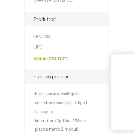
OFFERTA MATIX GO
Produttori
FANTON
LIFE
VISUALIZZA TUTTI
I tag più popolari
borsa porta utensili gtline
connettore coassiale tv tipo f
falso polo
interruttore 2p 16a - 250vac
placca matix 2 moduli