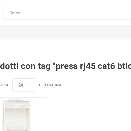
dotti con tag "presa rj45 cat6 bt
IZZA
PER PAGINA