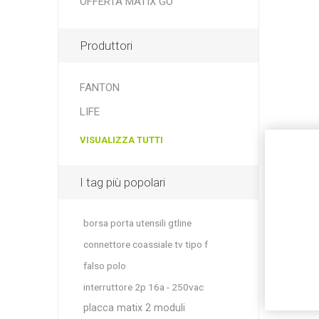
OFFERTA MATIX GO
Produttori
FANTON
LIFE
VISUALIZZA TUTTI
I tag più popolari
borsa porta utensili gtline
connettore coassiale tv tipo f
falso polo
interruttore 2p 16a - 250vac
placca matix 2 moduli