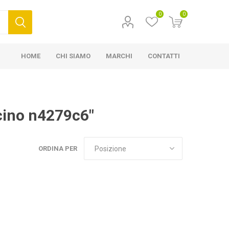
0
0
HOME
CHI SIAMO
MARCHI
CONTATTI
icino n4279c6"
ORDINA PER