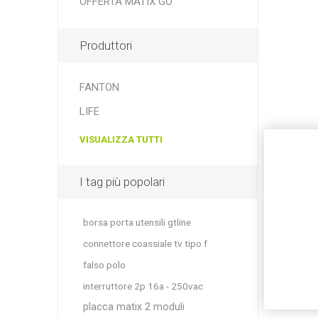
OFFERTA MATIX GO
Produttori
FANTON
LIFE
VISUALIZZA TUTTI
I tag più popolari
borsa porta utensili gtline
connettore coassiale tv tipo f
falso polo
interruttore 2p 16a - 250vac
placca matix 2 moduli