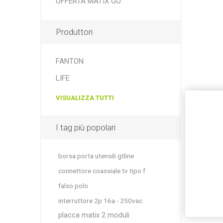
OFFERTA MATIX GO
Produttori
FANTON
LIFE
VISUALIZZA TUTTI
I tag più popolari
borsa porta utensili gtline
connettore coassiale tv tipo f
falso polo
interruttore 2p 16a - 250vac
placca matix 2 moduli