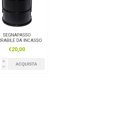
SEGNAPASSO
RABILE DA INCASSO
67 CON PORTALAMPA
€20,00
GU10 120X140MM
i
ACQUISTA
h