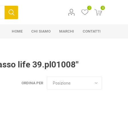
0
0
HOME
CHI SIAMO
MARCHI
CONTATTI
sso life 39.pl01008"
ORDINA PER