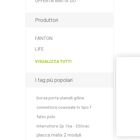
OFFERTA MATIX GO
Produttori
FANTON
LIFE
VISUALIZZA TUTTI
I tag più popolari
borsa porta utensili gtline
connettore coassiale tv tipo f
falso polo
interruttore 2p 16a - 250vac
placca matix 2 moduli