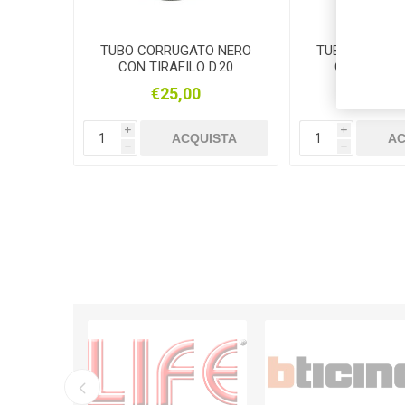
TUBO CORRUGATO NERO
TUBO CORRUG
CON TIRAFILO D.20
CON TIRAFI
€25,00
€0,5
i
i
ACQUISTA
AC
h
h