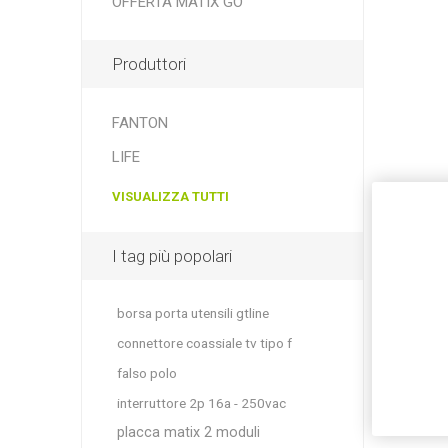
OFFERTA MATIX GO
Produttori
FANTON
LIFE
VISUALIZZA TUTTI
I tag più popolari
borsa porta utensili gtline
connettore coassiale tv tipo f
falso polo
interruttore 2p 16a - 250vac
placca matix 2 moduli